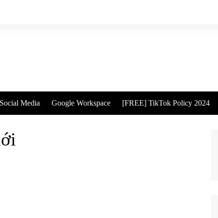
Social Media
Google Workspace
[FREE] TikTok Policy 2024
̛́i