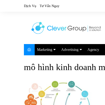
Skip
Dịch Vụ
Tư Vấn Ngay
to
content
Marketing
Advertising
Agency
Marketing Trends
Google
mô hình kinh doanh mo
Marketing Report
TikTok
Facebook
Youtube