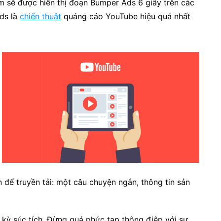
m sẽ được hiển thị đoạn Bumper Ads 6 giây trên các
ds là
chiến thuật
quảng cáo YouTube
hiệu quả nhất
n để truyền tải: một câu chuyện ngắn, thông tin sản
kỳ súc tích. Đừng quá phức tạp thông điệp với sự