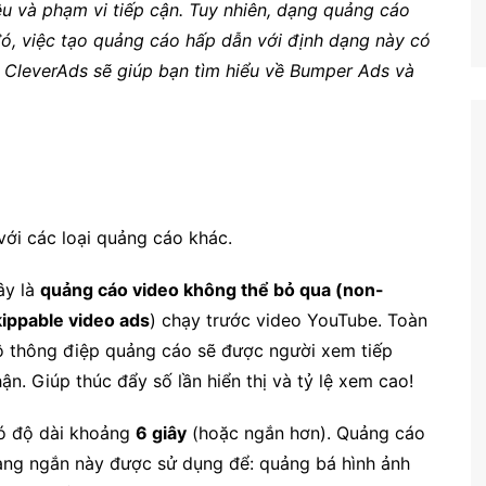
u và phạm vi tiếp cận. Tuy nhiên, dạng quảng cáo
đó, việc tạo quảng cáo hấp dẫn với định dạng này có
y, CleverAds sẽ giúp bạn tìm hiểu về Bumper Ads và
ới các loại quảng cáo khác.
ây là
quảng cáo video không thể bỏ qua (non-
kippable video ads
) chạy trước video YouTube. Toàn
ộ thông điệp quảng cáo sẽ được người xem tiếp
ận. Giúp thúc đẩy số lần hiển thị và tỷ lệ xem cao!
ó độ dài khoảng
6 giây
(hoặc ngắn hơn). Quảng cáo
ạng ngắn này được sử dụng để: quảng bá hình ảnh