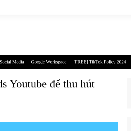
Social Media
Google Workspace
[FREE] TikTok Policy 2024
s Youtube để thu hút