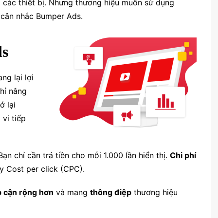
 các thiết bị. Nhưng thương hiệu muốn sử dụng
ên cân nhắc Bumper Ads.
ds
g lại lợi
hỉ nâng
ớ lại
vi tiếp
n chỉ cần trả tiền cho mỗi 1.000 lần hiển thị.
Chi phí
y Cost per click (CPC).
p cận rộng hơn
và mang
thông điệp
thương hiệu