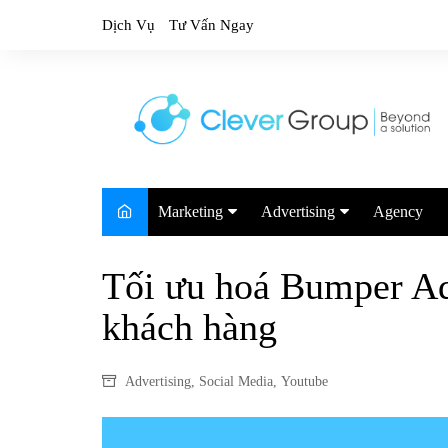
Skip
Dịch Vụ
Tư Vấn Ngay
to
content
Marketing
Advertising
Agency
Marketing Trends
Google
Tối ưu hoá Bumper Ad
Marketing Report
TikTok
khách hàng
Facebook
Youtube
Advertising
,
Social Media
,
Youtube