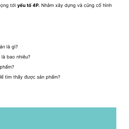
rọng tới
yếu tố 4P.
N
hằm xây dựng và củng cố hình
n là gì?
 là bao nhiêu?
n phẩm?
để tìm thấy được sản phẩm?