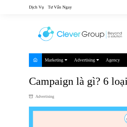
Skip
Dịch Vụ
Tư Vấn Ngay
to
content
Marketing
Advertising
Agency
Marketing Trends
Google
Campaign là gì? 6 loạ
Marketing Report
TikTok
Facebook
Advertising
Youtube