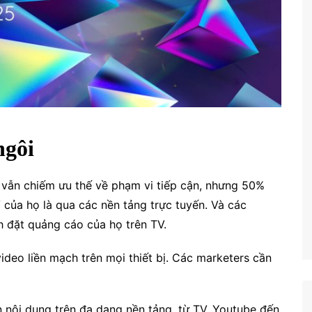
ngôi
g vẫn chiếm ưu thế về phạm vi tiếp cận, nhưng 50%
 của họ là qua các nền tảng trực tuyến. Và các
h đặt quảng cáo của họ trên TV.
deo liền mạch trên mọi thiết bị. Các marketers cần
n nội dung trên đa dạng nền tảng, từ TV, Youtube đến