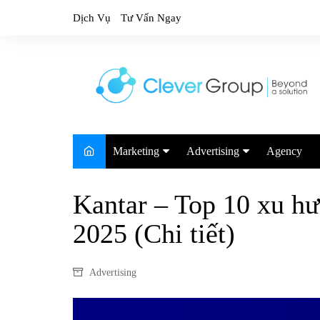
Skip
Dịch Vụ
Tư Vấn Ngay
to
content
Marketing
Advertising
Agency
Marketing Trends
Google
Kantar – Top 10 xu h
Marketing Report
TikTok
2025 (Chi tiết)
Facebook
Youtube
Advertising