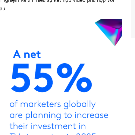
hử nghiệm và tìm hiểu sự kết hợp video phù hợp với
au.