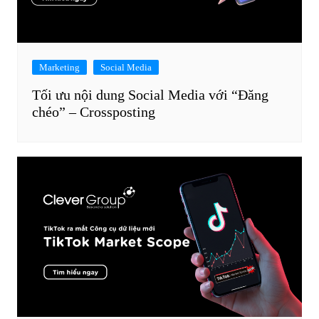
Marketing
Social Media
Tối ưu nội dung Social Media với “Đăng
chéo” – Crossposting