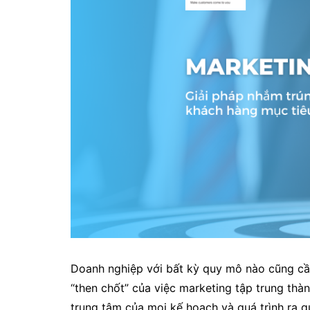
Doanh nghiệp với bất kỳ quy mô nào cũng cần
“then chốt” của việc marketing tập trung thàn
trung tâm của mọi kế hoạch và quá trình ra q