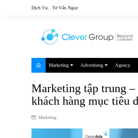
Skip
Dịch Vụ
Tư Vấn Ngay
to
content
Marketing
Advertising
Agency
Marketing Trends
Google
Marketing tập trung –
Marketing Report
TikTok
khách hàng mục tiêu 
Facebook
Youtube
Marketing