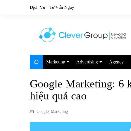
Skip
Dịch Vụ
Tư Vấn Ngay
to
content
Marketing
Advertising
Agency
Marketing Trends
Google
Google Marketing: 6 k
Marketing Report
TikTok
hiệu quả cao
Facebook
Youtube
Google
,
Marketing