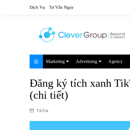
Skip
Dịch Vụ
Tư Vấn Ngay
to
content
Marketing
Advertising
Agency
Marketing Trends
Google
Đăng ký tích xanh Ti
Marketing Report
TikTok
(chi tiết)
Facebook
Youtube
TikTok