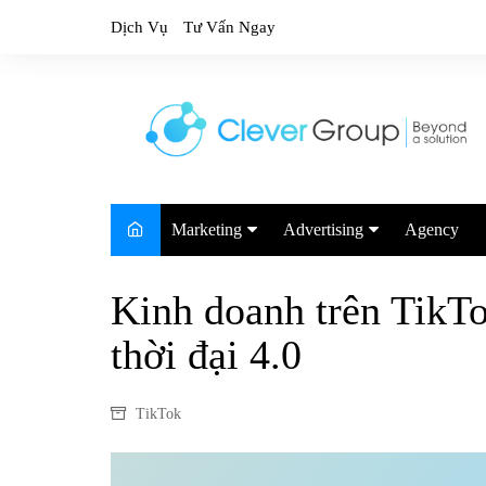
Skip
Dịch Vụ
Tư Vấn Ngay
to
content
Marketing
Advertising
Agency
Marketing Trends
Google
Kinh doanh trên TikT
Marketing Report
TikTok
thời đại 4.0
Facebook
Youtube
TikTok